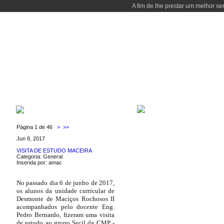
A fim de lhe prestar um melhor se
INÍCIO
CURSOS
DOCENTES
LABORATÓRIOS
LOCALIZAÇÃ
MESTRADO EM ENGEN
ÚLTIMAS NOTÍCIAS
Página 1 de 46
>
>>
Jun 8, 2017
VISITA DE ESTUDO MACEIRA
Categoria: General
Inserida por: amac
No passado dia 6 de junho de 2017,
os alunos da unidade curricular de
Desmonte de Maciços Rochosos II
acompanhados pelo docente Eng.
Pedro Bernardo, fizeram uma visita
de estudo ao grupo Secil da CMP -