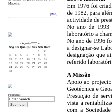
Maceira.
Em 1976 foi criad
de 1982, para alé
[
Mais
]
actividade de pres
No ano de 1993 f
laboratório a cha
CALENDÁRIO
No ano de 1996 foi
«
Agosto 2026
»
a designar-se Lab
Seg
Ter
Qua
Qui
Sex
Sab
Dom
1
2
designação que a
3
4
5
6
7
8
9
10
11
12
13
14
15
16
referido laboratór
17
18
19
20
21
22
23
24
25
26
27
28
29
30
31
A Missão
Apoio ao projecto
PESQUISA
Geotécnica e Geoa
Prestação de serv
Pesquisar:
vista a rentabiliz
com a Sociedade e