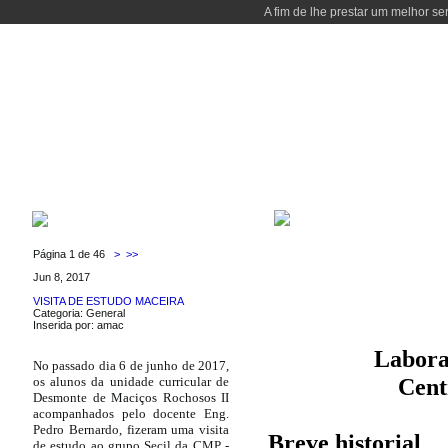
A fim de lhe prestar um melhor se
INÍCIO
CURSOS
DOCENTES
LABORATÓRIOS
LOCALIZAÇÃ
LGMC
ÚLTIMAS NOTÍCIAS
Página 1 de 46
>
>>
Jun 8, 2017
VISITA DE ESTUDO MACEIRA
Categoria: General
Inserida por: amac
Labora
No passado dia 6 de junho de 2017,
Cent
os alunos da unidade curricular de
Desmonte de Maciços Rochosos II
acompanhados pelo docente Eng.
Pedro Bernardo, fizeram uma visita
Breve historial
de estudo ao grupo Secil da CMP -