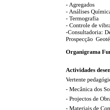
‐ Agregados
‐ Análises Químic
‐ Termografia
‐ Controle de vibr
‐Consultadoria: D
Prospecção Geoté
Organigrama Fun
Actividades dese
Vertente pedagógi
‐ Mecânica dos Sol
‐ Projectos de Obr
‐ Materiais de Co