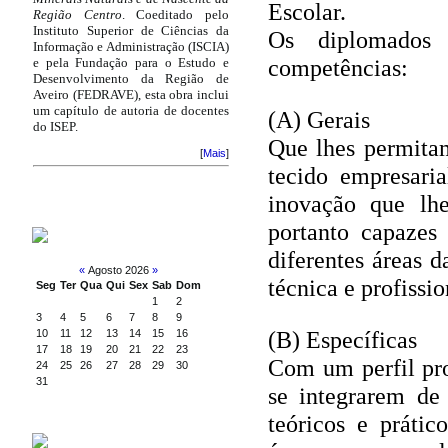
Escolar.
Região Centro
. Coeditado pelo
Instituto Superior de Ciências da
Os diplomados 
Informação e Administração (ISCIA)
competências:
e pela Fundação para o Estudo e
Desenvolvimento da Região de
Aveiro (FEDRAVE), esta obra inclui
um capítulo de autoria de docentes
(A) Gerais
do ISEP.
Que lhes permitam
[
Mais
]
tecido empresari
inovação que lhe
portanto capazes
CALENDÁRIO
diferentes áreas 
«
Agosto 2026
»
técnica e profissi
Seg
Ter
Qua
Qui
Sex
Sab
Dom
1
2
3
4
5
6
7
8
9
(B) Específicas
10
11
12
13
14
15
16
17
18
19
20
21
22
23
Com um perfil prof
24
25
26
27
28
29
30
31
se integrarem de
teóricos e prátic
PESQUISA