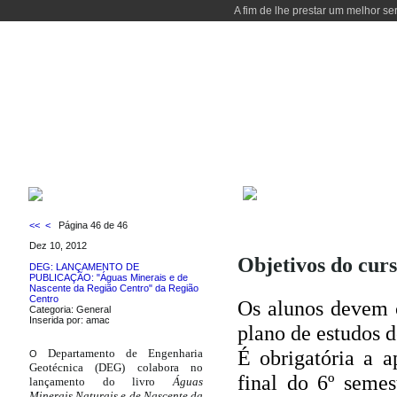
A fim de lhe prestar um melhor se
INÍCIO
CURSOS
DOCENTES
LABORATÓRIOS
LOCALIZAÇÃ
CURSOS
ÚLTIMAS NOTÍCIAS
<<
<
Página 46 de 46
Dez 10, 2012
Objetivos do cur
DEG: LANÇAMENTO DE
PUBLICAÇÃO: "Águas Minerais e de
Nascente da Região Centro" da Região
Centro
Os alunos devem c
Categoria: General
Inserida por: amac
plano de estudos d
É obrigatória a a
Departamento de Engenharia
O
Geotécnica (DEG) colabora no
final do 6º seme
lançamento do livro
Águas
Minerais Naturais e de Nascente da