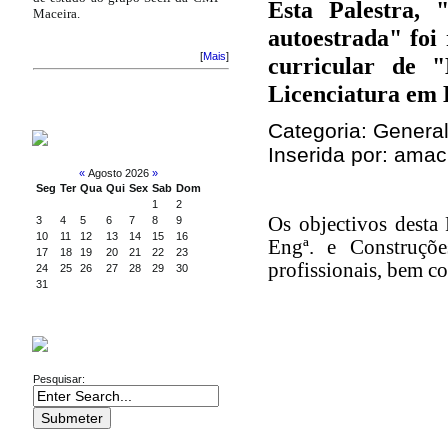
Esta Palestra,
Maceira.
autoestrada" foi
[
Mais
]
curricular de 
Licenciatura em 
Categoria: Genera
CALENDÁRIO
Inserida por: amac
«
Agosto 2026
»
Seg
Ter
Qua
Qui
Sex
Sab
Dom
1
2
Os objectivos desta 
3
4
5
6
7
8
9
10
11
12
13
14
15
16
Engª. e Construçõe
17
18
19
20
21
22
23
profissionais, bem c
24
25
26
27
28
29
30
31
PESQUISA
Pesquisar: