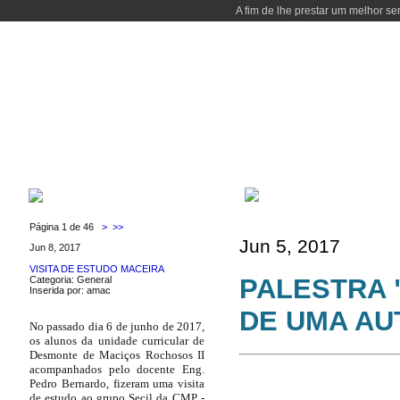
A fim de lhe prestar um melhor se
INÍCIO
CURSOS
DOCENTES
LABORATÓRIOS
LOCALIZAÇÃ
XV EEG2013
ÚLTIMAS NOTÍCIAS
Página 1 de 46
>
>>
Jun 5, 2017
Jun 8, 2017
VISITA DE ESTUDO MACEIRA
PALESTRA 
Categoria: General
Inserida por: amac
DE UMA AU
No passado dia 6 de junho de 2017,
os alunos da unidade curricular de
Desmonte de Maciços Rochosos II
acompanhados pelo docente Eng.
Pedro Bernardo, fizeram uma visita
de estudo ao grupo Secil da CMP -