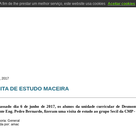
A fim de lhe prestar um melhor serviço, este website usa cookies
Aceitar cookies
TÓRIOS
LOCALIZAÇÃO
CONTACTOS
FOTOS
ACRESCENTANDO
LICENCIATURA EM ENGENHARIA GEOTÉCNICA E GEOAMBIENTE
, 2017
SITA DE ESTUDO MACEIRA
assado dia 6 de junho de 2017, os alunos da unidade curricular de Desmo
nte Eng. Pedro Bernardo, fizeram uma visita de estudo ao grupo Secil da CMP -
oria: General
ida por: amac