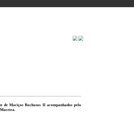
 HISTÓRIA
nte de Maciços Rochosos II acompanhados pelo
 Maceira.