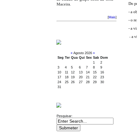
Do pr
Maceira.
- a 
[
Mais
]
- o r
- a v
a v
-
CALENDÁRIO
«
Agosto 2026
»
Seg
Ter
Qua
Qui
Sex
Sab
Dom
1
2
3
4
5
6
7
8
9
10
11
12
13
14
15
16
17
18
19
20
21
22
23
24
25
26
27
28
29
30
31
PESQUISA
Pesquisar: