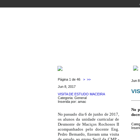
INÍCIO
CURSOS
DOCENTES
LABORA
ÚLTIMAS NOTÍCIAS
Página 1 de 46
>
>>
Jun 8
Jun 8, 2017
VI
VISITA DE ESTUDO MACEIRA
Categoria: General
Inserida por: amac
No p
No passado dia 6 de junho de 2017,
doce
os alunos da unidade curricular de
Desmonte de Maciços Rochosos II
Categ
Inser
acompanhados pelo docente Eng.
Pedro Bernardo, fizeram uma visita
de estudo ao grupo Secil da CMP -