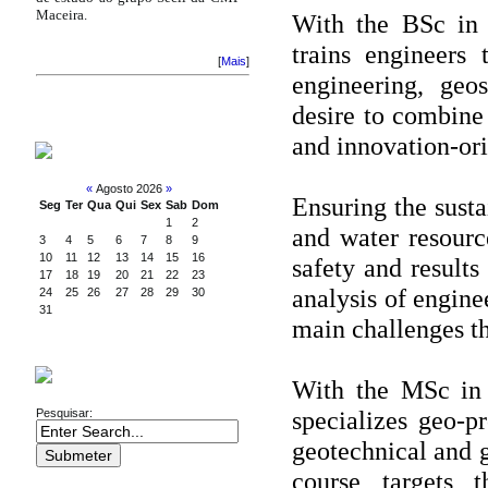
Maceira.
With the BSc in 
trains engineers
[
Mais
]
engineering, geo
desire to combine 
and innovation-ori
CALENDAR
«
Agosto 2026
»
Ensuring the sust
Seg
Ter
Qua
Qui
Sex
Sab
Dom
1
2
and water resourc
3
4
5
6
7
8
9
10
11
12
13
14
15
16
safety and result
17
18
19
20
21
22
23
analysis of engine
24
25
26
27
28
29
30
31
main challenges th
SEARCH
With the MSc in 
specializes geo-p
Pesquisar:
geotechnical and 
course targets 