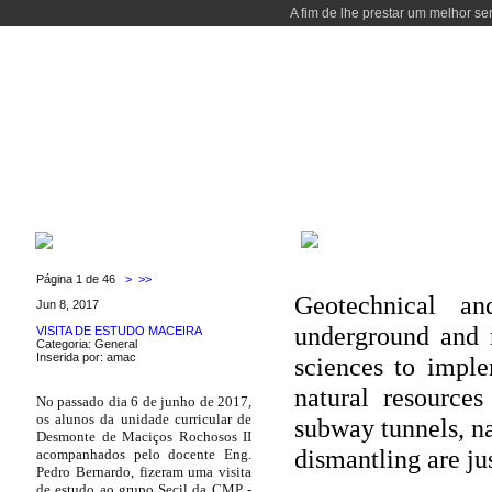
A fim de lhe prestar um melhor se
WELCOME
COURSES
PEOPLE
LABORATORIES
LOCALIZAT
COURSES
LATEST NEWS
Página 1 de 46
>
>>
Geotechnical an
Jun 8, 2017
underground and r
VISITA DE ESTUDO MACEIRA
Categoria: General
Inserida por: amac
sciences to imple
natural resources
No passado dia 6 de junho de 2017,
os alunos da unidade curricular de
subway tunnels, na
Desmonte de Maciços Rochosos II
dismantling are jus
acompanhados pelo docente Eng.
Pedro Bernardo, fizeram uma visita
de estudo ao grupo Secil da CMP -