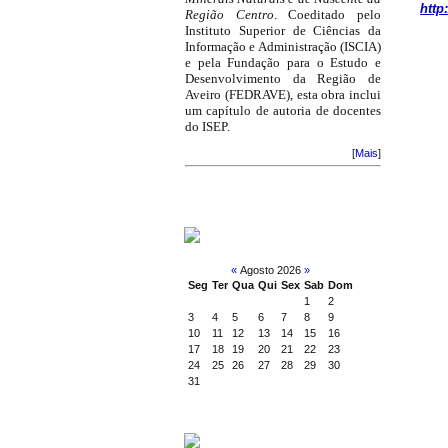
http
Região Centro
. Coeditado pelo
Instituto Superior de Ciências da
Informação e Administração (ISCIA)
e pela Fundação para o Estudo e
Desenvolvimento da Região de
Aveiro (FEDRAVE), esta obra inclui
um capítulo de autoria de docentes
do ISEP.
[
Mais
]
CALENDAR
«
Agosto 2026
»
Seg
Ter
Qua
Qui
Sex
Sab
Dom
1
2
3
4
5
6
7
8
9
10
11
12
13
14
15
16
17
18
19
20
21
22
23
24
25
26
27
28
29
30
31
SEARCH