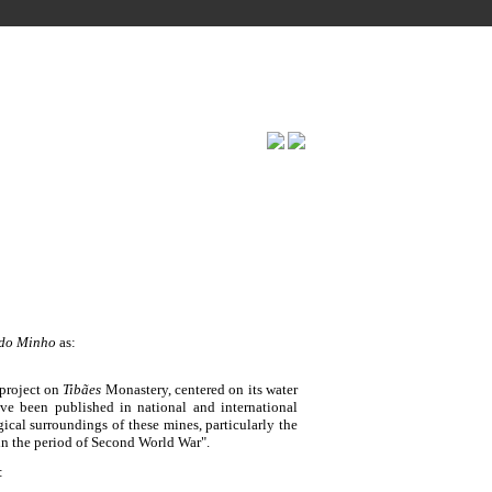
 do Minho
as:
project on
Tibães
Monastery, centered on its water
ave been published in national and international
ical surroundings of these mines, particularly the
in the period of Second World War".
: