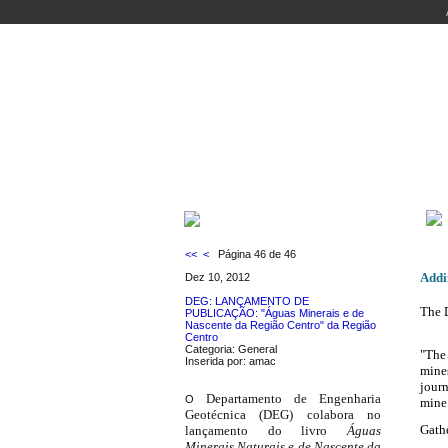
WELCOME
COURSES
PEOPLE
LABO
LATEST NEWS
<<
<
Página 46 de 46
Addin
Dez 10, 2012
DEG: LANÇAMENTO DE
The 
PUBLICAÇÃO: "Águas Minerais e de
Nascente da Região Centro" da Região
Centro
Categoria: General
"The 
Inserida por: amac
mine
journ
Departamento de Engenharia
O
mine
Geotécnica (DEG) colabora no
Gath
lançamento do livro
Águas
Minerais Naturais e de Nascente da