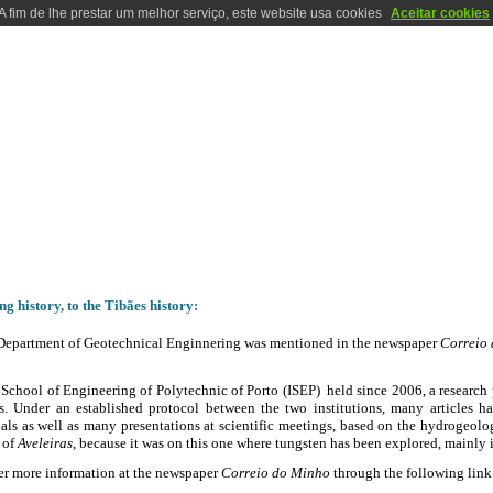
A fim de lhe prestar um melhor serviço, este website usa cookies
Aceitar cookies
RATORIES
LOCALIZATION
CONTACTS
PHOTOS
HISTORY
HISTORY
g history, to the Tibães history:
Department of Geotechnical Enginnering was mentioned in the newspaper
Correio
School of Engineering of Polytechnic of Porto (ISEP) held since 2006, a research 
s. Under an established protocol between the two institutions, many articles h
als as well as many presentations at scientific meetings, based on the hydrogeolog
 of
Aveleiras
, because it was on this one where tungsten has been explored, mainly 
er more information at the newspaper
Correio do Minho
through the following link