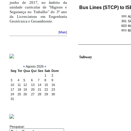
junho de 2017, no âmbito da
Bus Lines (STCP) to IS
unidade curricular de "Higiene e
Segurança no Trabalho" do 3º ano
da Licenciatura em Engenharia
300
A
Geotécnica e Geoambiente.
301
S
603
M
803
B
[
Mais
]
______________________________
Subway
CALENDAR
«
Agosto 2026
»
Seg
Ter
Qua
Qui
Sex
Sab
Dom
1
2
3
4
5
6
7
8
9
10
11
12
13
14
15
16
17
18
19
20
21
22
23
24
25
26
27
28
29
30
31
SEARCH
Pesquisar: