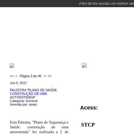
A fim de lhe prestar um melhor se
WELCOME
COURSES
PEOPLE
LABORATORIES
LOCALIZAT
LOCALIZATION
LATEST NEWS
<<
<
Página 3 de 46
>
>>
Jun 5, 2017
PALESTRA "PLANO DE SAÚDE:
CONSTRUÇÃO DE UMA
AUTOESTRADA"
Categoria: General
Inserida por: amac
Acess:
Esta Palestra, "Plano de Segurança e
STCP
Saúde: construção de uma
autoestrada" foi realizada a 2 de