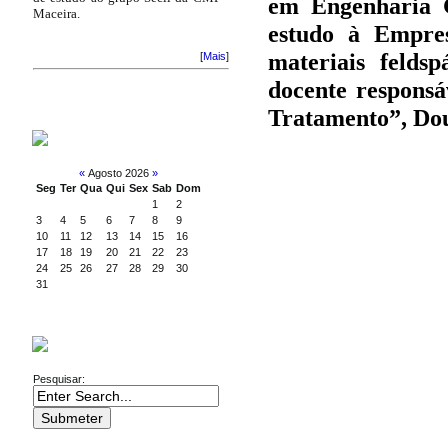
em Engenharia G
Maceira.
estudo à Empres
materiais felds
[
Mais
]
docente responsá
Tratamento”, Dou
CALENDAR
«
Agosto 2026
»
Seg
Ter
Qua
Qui
Sex
Sab
Dom
1
2
3
4
5
6
7
8
9
10
11
12
13
14
15
16
17
18
19
20
21
22
23
24
25
26
27
28
29
30
31
SEARCH
Pesquisar: