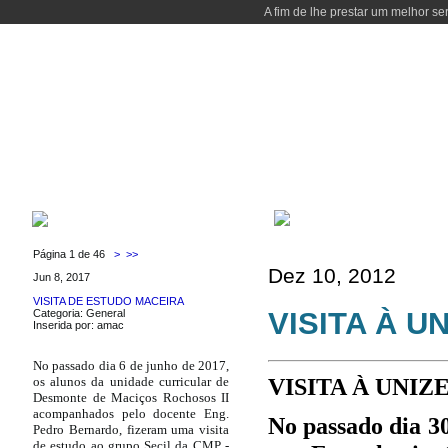
A fim de lhe prestar um melhor se
WELCOME
COURSES
PEOPLE
LABORATORIES
LOCALIZAT
COURSES
LATEST NEWS
Página 1 de 46
>
>>
Dez 10, 2012
Jun 8, 2017
VISITA DE ESTUDO MACEIRA
VISITA À U
Categoria: General
Inserida por: amac
No passado dia 6 de junho de 2017,
VISITA À UNIZ
os alunos da unidade curricular de
Desmonte de Maciços Rochosos II
acompanhados pelo docente Eng.
No passado dia 3
Pedro Bernardo, fizeram uma visita
de estudo ao grupo Secil da CMP -