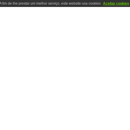
A fim de lhe prestar um melhor serviço, este website usa cookies
Aceitar cookies
TÓRIOS
LOCALIZAÇÃO
CONTACTOS
FOTOS
ACRESCENTANDO
XV EEG2013