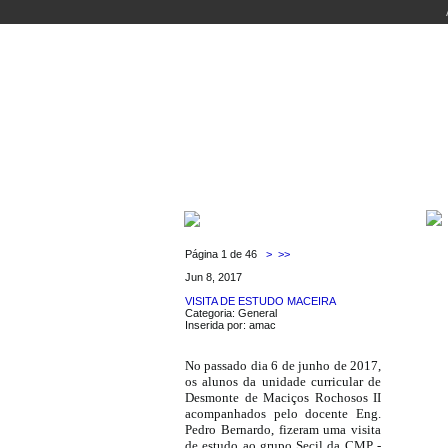
INÍCIO
CURSOS
DOCENTES
LABORA
ÚLTIMAS NOTÍCIAS
Página 1 de 46
>
>>
Jun 8, 2017
VISITA DE ESTUDO MACEIRA
Categoria: General
Inserida por: amac
No passado dia 6 de junho de 2017,
os alunos da unidade curricular de
Desmonte de Maciços Rochosos II
acompanhados pelo docente Eng.
Pedro Bernardo, fizeram uma visita
de estudo ao grupo Secil da CMP -