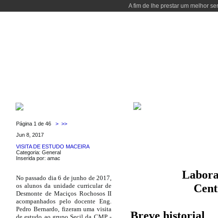
A fim de lhe prestar um melhor se
INÍCIO
CURSOS
DOCENTES
LABORATÓRIOS
LOCALIZAÇÃ
LGMC
ÚLTIMAS NOTÍCIAS
Página 1 de 46
>
>>
Jun 8, 2017
VISITA DE ESTUDO MACEIRA
Categoria: General
Inserida por: amac
Labora
No passado dia 6 de junho de 2017,
Cent
os alunos da unidade curricular de
Desmonte de Maciços Rochosos II
acompanhados pelo docente Eng.
Pedro Bernardo, fizeram uma visita
Breve historial
de estudo ao grupo Secil da CMP -