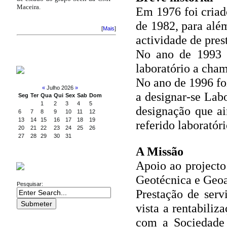
Maceira.
Em 1976 foi criad
de 1982, para alé
[
Mais
]
actividade de pres
No ano de 1993 f
laboratório a cha
CALENDÁRIO
No ano de 1996 foi
«
Julho 2026
»
a designar-se Lab
Seg
Ter
Qua
Qui
Sex
Sab
Dom
1
2
3
4
5
designação que a
6
7
8
9
10
11
12
13
14
15
16
17
18
19
referido laboratór
20
21
22
23
24
25
26
27
28
29
30
31
A Missão
Apoio ao projecto
PESQUISA
Geotécnica e Geoa
Pesquisar:
Prestação de serv
vista a rentabiliz
com a Sociedade e