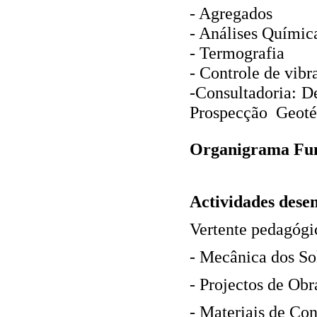
‐ Agregados
‐ Análises Químic
‐ Termografia
‐ Controle de vibr
‐Consultadoria: D
Prospecção Geoté
Organigrama Fun
Actividades dese
Vertente pedagógi
‐ Mecânica dos Sol
‐ Projectos de Obr
‐ Materiais de Co