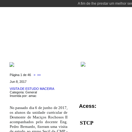
A fim de lhe prestar um melhor se
WELCOME
COURSES
PEOPLE
LABORATORIES
LOCALIZAT
LOCALIZATION
LATEST NEWS
Página 1 de 46
>
>>
Jun 8, 2017
VISITA DE ESTUDO MACEIRA
Categoria: General
Inserida por: amac
Acess:
No passado dia 6 de junho de 2017,
os alunos da unidade curricular de
Desmonte de Maciços Rochosos II
acompanhados pelo docente Eng.
STCP
Pedro Bernardo, fizeram uma visita
de estudo ao grupo Secil da CMP -