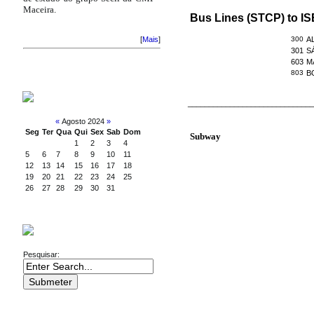
Maceira.
Bus Lines (STCP) to IS
300
A
[
Mais
]
301
S
603
M
803
B
CALENDAR
______________________________
«
Agosto 2024
»
Seg
Ter
Qua
Qui
Sex
Sab
Dom
Subway
1
2
3
4
5
6
7
8
9
10
11
12
13
14
15
16
17
18
19
20
21
22
23
24
25
26
27
28
29
30
31
SEARCH
Pesquisar: